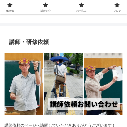
Sen Craft Wire English
HOME
講師紹介
お申込み
ブログ
講師・研修依頼
講師依頼のページへ訪問していただきありがとうございます！